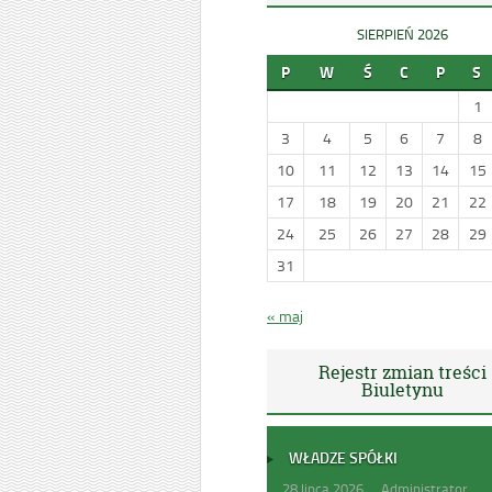
SIERPIEŃ 2026
P
W
Ś
C
P
S
1
3
4
5
6
7
8
10
11
12
13
14
15
17
18
19
20
21
22
24
25
26
27
28
29
31
« maj
Rejestr zmian treści
Biuletynu
WŁADZE SPÓŁKI
28 lipca 2026
Administrator