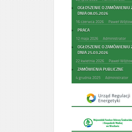
OGŁOSZENIE O ZAMÓWIENIU 
DNIA 08.05.2026
16 czerwca 2026
Paweł Wójtow
PRACA
12 maja 2026
Administrator
OGŁOSZENIE O ZAMÓWIENIU 
DNIA 25.03.2026
22 kwietnia 2026
Paweł Wójtow
ZAMÓWIENIA PUBLICZNE
4 grudnia 2025
Administrator