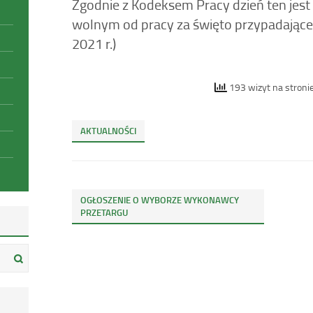
Zgodnie z Kodeksem Pracy dzień ten jes
wolnym od pracy za święto przypadające
2021 r.)
193 wizyt na stronie
AKTUALNOŚCI
OGŁOSZENIE O WYBORZE WYKONAWCY
PRZETARGU