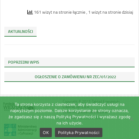
161 wizyt na stronie łącznie
, 1 wizyt na stronie dzisiaj
AKTUALNOŚCI
POPRZEDNI WPIS
OGŁOSZENIE O ZAMÓWIENIU NR ZEC/01/2022
Copyright © 2023 Zakład Energetyki
Ta strona korzysta z ciasteczek, aby świadczyć usługi na
Cieplnej sp. z o.o.
najwyższym poziomie. Dalsze korzystanie ze strony oznacza,
Wszelkie prawa zastrzeżone.
że zgadzasz się z naszą Polityką Prywatności i wyrażasz zgodę
Realizacja:
marekrolny.pl
na ich użycie.
OK
Polityka Prywatności