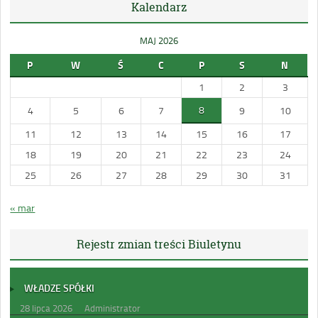
Kalendarz
MAJ 2026
P
W
Ś
C
P
S
N
1
2
3
8
4
5
6
7
9
10
11
12
13
14
15
16
17
18
19
20
21
22
23
24
25
26
27
28
29
30
31
« mar
Rejestr zmian treści Biuletynu
WŁADZE SPÓŁKI
28 lipca 2026
Administrator